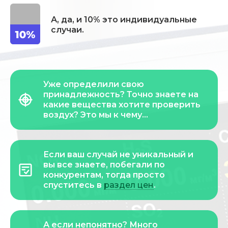
А, да, и 10% это индивидуальные
случаи.
Уже определили свою
принадлежность? Точно знаете на
какие вещества хотите проверить
воздух? Это мы к чему…
Если ваш случай не уникальный и
вы все знаете, побегали по
конкурентам, тогда просто
спуститесь в
раздел цен
.
А если непонятно? Много